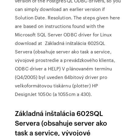
version of the PostgreSQL ODBC drivers, so you
can simply download an earlier version if
Solution Date. Resolution. The steps given here
are based on instructions found with the
Microsoft SQL Server ODBC driver for Linux
download at Základná inštalácia 602SQL
Servera (obsahuje server ako task a service,
vývojové prostredie a prevádzkového klienta,
ODBC driver a HELP) V plánovaném termínu
(Q4/2005) byl uveden 64bitový driver pro
velkoformátovou tiskárnu (plotter) HP
DesignJet 1050c (a 1055cm a 430).
Základná inštalácia 602SQL
Servera (obsahuje server ako
task a service, vývojové